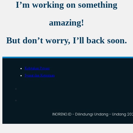
I’m working on something
amazing!
But don’t worry, I’ll back soon.
Kebijakan Privasi
Syarat dan Ketentuan
INORENO.ID - Dilindungi Undang - Undang 20