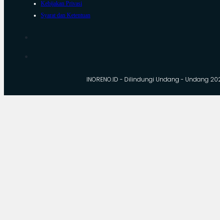
Kebijakan Privasi
Syarat dan Ketentuan
INORENO.ID - Dilindungi Undang - Undang 20