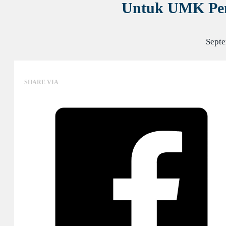
Untuk UMK Pem
Septe
SHARE VIA