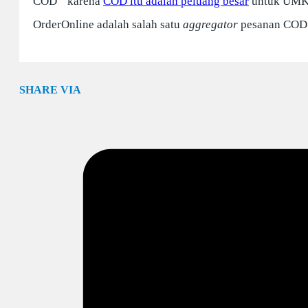
COD
karena
COD itu adalah peluang besar
untuk UMK t
OrderOnline adalah salah satu
aggregator
pesanan COD t
SHARE VIA