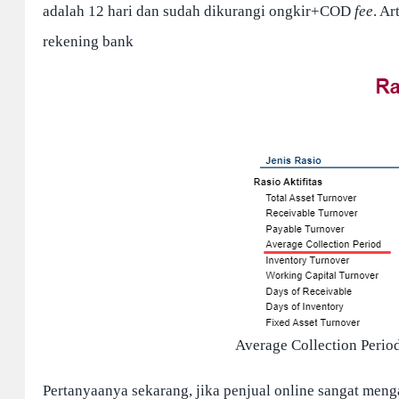
adalah 12 hari dan sudah dikurangi ongkir+COD
fee
. Ar
rekening bank
Average Collection Perio
Pertanyaanya sekarang, jika penjual online sangat men