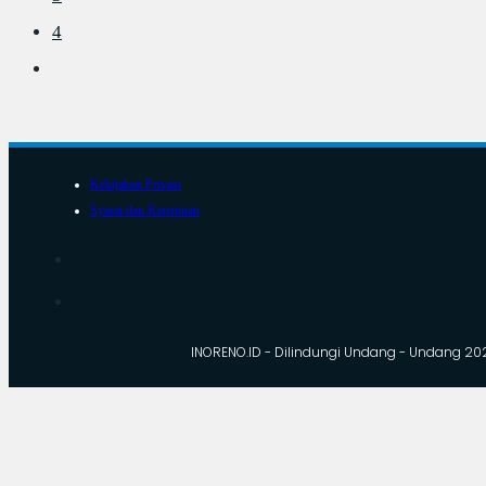
4
Kebijakan Privasi
Syarat dan Ketentuan
INORENO.ID - Dilindungi Undang - Undang 20