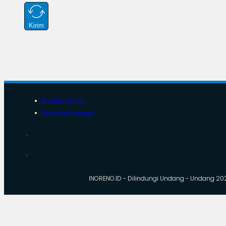
Kirim
Kebijakan Privasi
Syarat dan Ketentuan
INORENO.ID - Dilindungi Undang - Undang 20