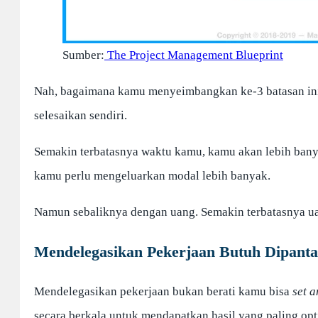
Sumber:
The Project Management Blueprint
Nah, bagaimana kamu menyeimbangkan ke-3 batasan ini
selesaikan sendiri.
Semakin terbatasnya waktu kamu, kamu akan lebih banya
kamu perlu mengeluarkan modal lebih banyak.
Namun sebaliknya dengan uang. Semakin terbatasnya uan
Mendelegasikan Pekerjaan Butuh Dipant
Mendelegasikan pekerjaan bukan berati kamu bisa
set a
secara berkala untuk mendapatkan hasil yang paling opt